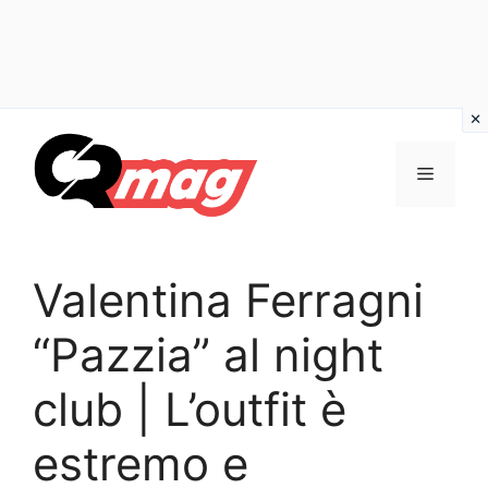
Vai
al
Menu
contenuto
Valentina Ferragni
“Pazzia” al night
club | L’outfit è
estremo e