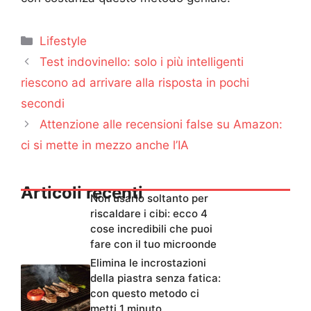
Categorie
Lifestyle
Test indovinello: solo i più intelligenti
riescono ad arrivare alla risposta in pochi
secondi
Attenzione alle recensioni false su Amazon:
ci si mette in mezzo anche l’IA
Articoli recenti
Non usarlo soltanto per
riscaldare i cibi: ecco 4
cose incredibili che puoi
fare con il tuo microonde
Elimina le incrostazioni
della piastra senza fatica:
con questo metodo ci
metti 1 minuto