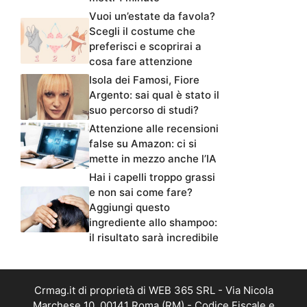
Vuoi un’estate da favola?
Scegli il costume che
preferisci e scoprirai a
cosa fare attenzione
Isola dei Famosi, Fiore
Argento: sai qual è stato il
suo percorso di studi?
Attenzione alle recensioni
false su Amazon: ci si
mette in mezzo anche l’IA
Hai i capelli troppo grassi
e non sai come fare?
Aggiungi questo
ingrediente allo shampoo:
il risultato sarà incredibile
Crmag.it di proprietà di WEB 365 SRL - Via Nicola
Marchese 10, 00141 Roma (RM) - Codice Fiscale e