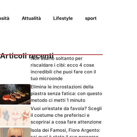
osità
Attualità
Lifestyle
sport
Articoli recenti
Non usarlo soltanto per
riscaldare i cibi: ecco 4 cose
incredibili che puoi fare con il
tuo microonde
Elimina le incrostazioni della
piastra senza fatica: con questo
metodo ci metti 1 minuto
Vuoi un’estate da favola? Scegli
il costume che preferisci e
scoprirai a cosa fare attenzione
Isola dei Famosi, Fiore Argento:
sai qual è stato il suo percorso