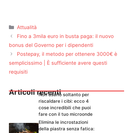
Categorie
Attualità
Fino a 3mila euro in busta paga: il nuovo
bonus del Governo per i dipendenti
Postepay, il metodo per ottenere 3000€ è
semplicissimo | È sufficiente avere questi
requisiti
Articoli recenti
Non usarlo soltanto per
riscaldare i cibi: ecco 4
cose incredibili che puoi
fare con il tuo microonde
Elimina le incrostazioni
della piastra senza fatica: