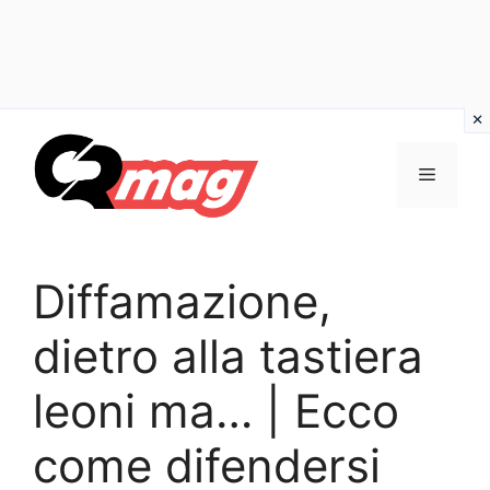
Vai
al
Menu
contenuto
Diffamazione,
dietro alla tastiera
leoni ma… | Ecco
come difendersi