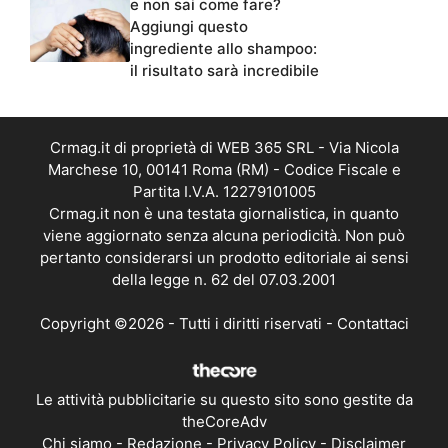
e non sai come fare?
Aggiungi questo
ingrediente allo shampoo:
il risultato sarà incredibile
Crmag.it di proprietà di WEB 365 SRL - Via Nicola
Marchese 10, 00141 Roma (RM) - Codice Fiscale e
Partita I.V.A. 12279101005
Crmag.it non è una testata giornalistica, in quanto
viene aggiornato senza alcuna periodicità. Non può
pertanto considerarsi un prodotto editoriale ai sensi
della legge n. 62 del 07.03.2001
Copyright ©2026 - Tutti i diritti riservati -
Contattaci
Le attività pubblicitarie su questo sito sono gestite da
theCoreAdv
Chi siamo
-
Redazione
-
Privacy Policy
-
Disclaimer