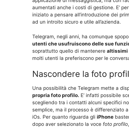
applicazione di messaggistica, ma con l’
aumentati anche i costi di gestione. E’ pe
iniziato a pensare all’introduzione dei pri
ad un introito sicuro e utile all’azienda.
Telegram, negli anni, ha comunque spopol
utenti che usufruiscono delle sue funzi
soprattutto quello di mantenere
altissimi
molti utenti la preferiscono per le convers
Nascondere la foto profi
Una possibilità che Telegram mette a disp
propria foto profilo.
E’ infatti possibile s
scegliendo tra i contatti alcuni specifici 
semplice, ma il processo è differenziato 
iOs. Per quanto riguarda gli
iPhone
baster
dopo aver selezionato la voce
foto profilo