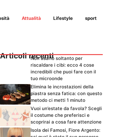
osità
Attualità
Lifestyle
sport
Articoli recenti
Non usarlo soltanto per
riscaldare i cibi: ecco 4 cose
incredibili che puoi fare con il
tuo microonde
Elimina le incrostazioni della
piastra senza fatica: con questo
metodo ci metti 1 minuto
Vuoi un’estate da favola? Scegli
il costume che preferisci e
scoprirai a cosa fare attenzione
Isola dei Famosi, Fiore Argento:
sai qual è stato il suo percorso