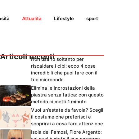
osità
Attualità
Lifestyle
sport
Articoli recenti
Non usarlo soltanto per
riscaldare i cibi: ecco 4 cose
incredibili che puoi fare con il
tuo microonde
Elimina le incrostazioni della
piastra senza fatica: con questo
metodo ci metti 1 minuto
Vuoi un’estate da favola? Scegli
il costume che preferisci e
scoprirai a cosa fare attenzione
Isola dei Famosi, Fiore Argento:
sai qual è stato il suo percorso