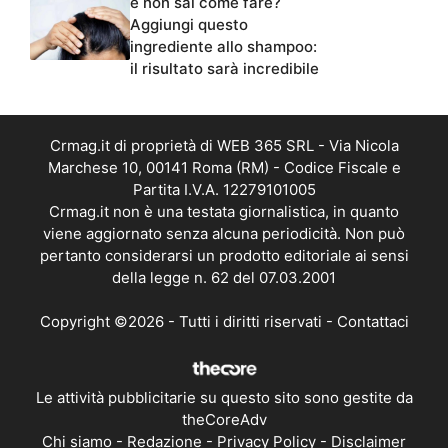
e non sai come fare?
Aggiungi questo
ingrediente allo shampoo:
il risultato sarà incredibile
Crmag.it di proprietà di WEB 365 SRL - Via Nicola
Marchese 10, 00141 Roma (RM) - Codice Fiscale e
Partita I.V.A. 12279101005
Crmag.it non è una testata giornalistica, in quanto
viene aggiornato senza alcuna periodicità. Non può
pertanto considerarsi un prodotto editoriale ai sensi
della legge n. 62 del 07.03.2001
Copyright ©2026 - Tutti i diritti riservati -
Contattaci
Le attività pubblicitarie su questo sito sono gestite da
theCoreAdv
Chi siamo
-
Redazione
-
Privacy Policy
-
Disclaimer