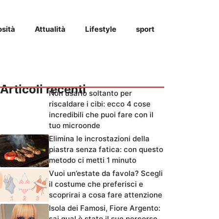
osità
Attualità
Lifestyle
sport
Articoli recenti
Non usarlo soltanto per
riscaldare i cibi: ecco 4 cose
incredibili che puoi fare con il
tuo microonde
Elimina le incrostazioni della
piastra senza fatica: con questo
metodo ci metti 1 minuto
Vuoi un’estate da favola? Scegli
il costume che preferisci e
scoprirai a cosa fare attenzione
Isola dei Famosi, Fiore Argento:
sai qual è stato il suo percorso