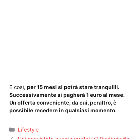
E così,
per 15 mesi si potrà stare tranquilli.
Successivamente si pagherà 1 euro al mese.
Un’offerta conveniente, da cui, peraltro, è
possibile recedere in qualsiasi momento.
Categorie
Lifestyle
Hai acquistato questo prodotto? Restituiscilo