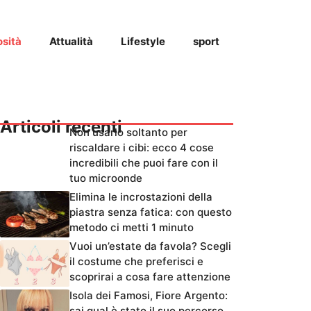
osità
Attualità
Lifestyle
sport
Articoli recenti
Non usarlo soltanto per
riscaldare i cibi: ecco 4 cose
incredibili che puoi fare con il
tuo microonde
Elimina le incrostazioni della
piastra senza fatica: con questo
metodo ci metti 1 minuto
Vuoi un’estate da favola? Scegli
il costume che preferisci e
scoprirai a cosa fare attenzione
Isola dei Famosi, Fiore Argento:
sai qual è stato il suo percorso