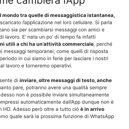
e cambierà l’App
l mondo tra quelle di messaggistica istantanea,
caricato l’applicazione nel loro cellulare. Si parla
lizzano sia per scambiarsi messaggi con amici e
i lavoro. E’ nata un po’ di tempo fa infatti
 utili a chi ha un’attività commerciale
, perché
dei messaggi temporanei, come quelli di risposta
riodo in cui siamo in ferie per lasciare i nostri
al lavoro e torneremo operativi.
nsente di
inviare, oltre messaggi di testo, anche
uanto pare, potranno avere una qualità sempre
, adesso non è possibile inviare simultaneamente
o compressi automaticamente dall’App dunque non è
in HD. Adesso però oltre a tutto ciò
è in arrivo
mo quale sarà la prossima funzione di WhatsApp