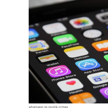
whatsapp-la-novità-crmag