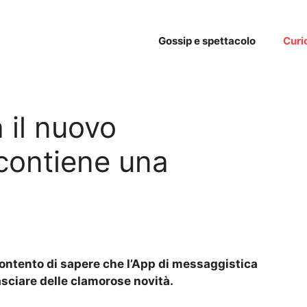
Gossip e spettacolo
Curi
 il nuovo
contiene una
à
ontento di sapere che l’App di messaggistica
asciare delle clamorose novità.