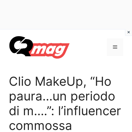
Vai
al
Menu
contenuto
Clio MakeUp, “Ho
paura…un periodo
di m….”: l’influencer
commossa