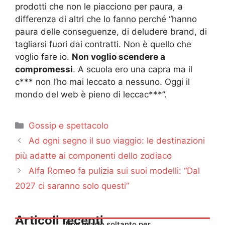
prodotti che non le piacciono per paura, a
differenza di altri che lo fanno perché “hanno
paura delle conseguenze, di deludere brand, di
tagliarsi fuori dai contratti. Non è quello che
voglio fare io.
Non voglio scendere a
compromessi
. A scuola ero una capra ma il
c*** non l’ho mai leccato a nessuno. Oggi il
mondo del web è pieno di leccac***”.
Categorie
Gossip e spettacolo
Ad ogni segno il suo viaggio: le destinazioni
più adatte ai componenti dello zodiaco
Alfa Romeo fa pulizia sui suoi modelli: “Dal
2027 ci saranno solo questi”
Articoli recenti
Non usarlo soltanto per