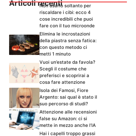
Articoli recenti
Non usarlo soltanto per
riscaldare i cibi: ecco 4
cose incredibili che puoi
fare con il tuo microonde
Elimina le incrostazioni
della piastra senza fatica:
con questo metodo ci
metti 1 minuto
Vuoi un’estate da favola?
Scegli il costume che
preferisci e scoprirai a
cosa fare attenzione
Isola dei Famosi, Fiore
Argento: sai qual è stato il
suo percorso di studi?
Attenzione alle recensioni
false su Amazon: ci si
mette in mezzo anche l’IA
Hai i capelli troppo grassi