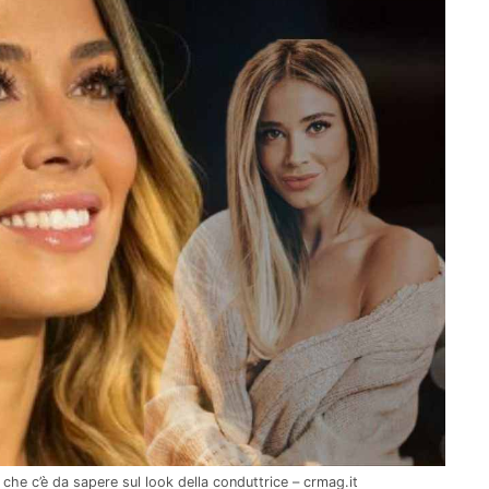
lo che c’è da sapere sul look della conduttrice – crmag.it