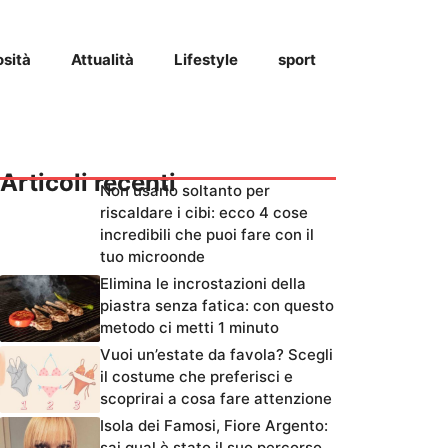
osità
Attualità
Lifestyle
sport
Articoli recenti
Non usarlo soltanto per
riscaldare i cibi: ecco 4 cose
incredibili che puoi fare con il
tuo microonde
Elimina le incrostazioni della
piastra senza fatica: con questo
metodo ci metti 1 minuto
Vuoi un’estate da favola? Scegli
il costume che preferisci e
scoprirai a cosa fare attenzione
Isola dei Famosi, Fiore Argento:
sai qual è stato il suo percorso