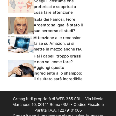
Scegli il costume che
preferisci e scoprirai a
cosa fare attenzione
Isola dei Famosi, Fiore
Argento: sai qual è stato il
suo percorso di studi?
Attenzione alle recensioni
false su Amazon: ci si
mette in mezzo anche l’IA
Hai i capelli troppo grassi
e non sai come fare?
Aggiungi questo
ingrediente allo shampoo:
il risultato sarà incredibile
Crmag.it di proprietà di WEB 365 SRL - Via Nicola
Marchese 10, 00141 Roma (RM) - Codice Fiscale e
Partita I.V.A. 12279101005
Crmag.it non è una testata giornalistica, in quanto