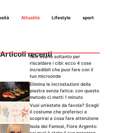
osità
Attualità
Lifestyle
sport
Articoli recenti
Non usarlo soltanto per
riscaldare i cibi: ecco 4 cose
incredibili che puoi fare con il
tuo microonde
Elimina le incrostazioni della
piastra senza fatica: con questo
metodo ci metti 1 minuto
Vuoi un’estate da favola? Scegli
il costume che preferisci e
scoprirai a cosa fare attenzione
Isola dei Famosi, Fiore Argento:
sai qual è stato il suo percorso