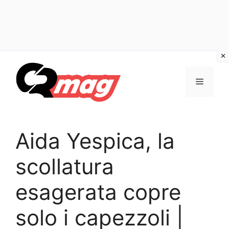
Vai
al
Menu
contenuto
Aida Yespica, la
scollatura
esagerata copre
solo i capezzoli |