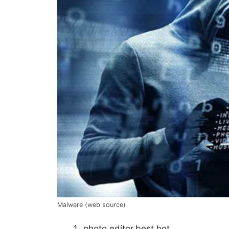
Malware (web source)
photo.editor.best.hot