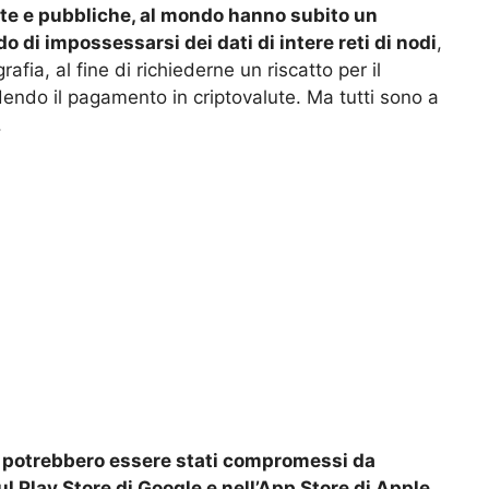
ate e pubbliche, al mondo hanno subito un
di impossessarsi dei dati di intere reti di nodi
,
afia, al fine di richiederne un riscatto per il
edendo il pagamento in criptovalute. Ma tutti sono a
.
ok potrebbero essere stati compromessi da
sul Play Store di Google e nell’App Store di Apple
.