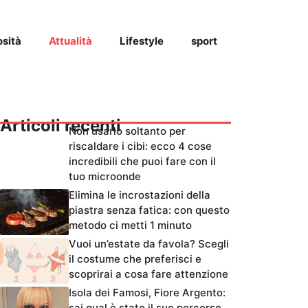
osità
Attualità
Lifestyle
sport
Articoli recenti
Non usarlo soltanto per
riscaldare i cibi: ecco 4 cose
incredibili che puoi fare con il
tuo microonde
Elimina le incrostazioni della
piastra senza fatica: con questo
metodo ci metti 1 minuto
Vuoi un’estate da favola? Scegli
il costume che preferisci e
scoprirai a cosa fare attenzione
Isola dei Famosi, Fiore Argento:
sai qual è stato il suo percorso