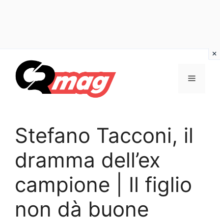
Vai
al
Menu
contenuto
Stefano Tacconi, il
dramma dell’ex
campione | Il figlio
non dà buone