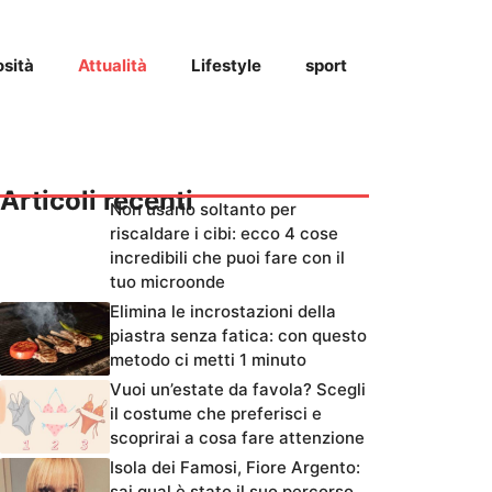
osità
Attualità
Lifestyle
sport
Articoli recenti
Non usarlo soltanto per
riscaldare i cibi: ecco 4 cose
incredibili che puoi fare con il
tuo microonde
Elimina le incrostazioni della
piastra senza fatica: con questo
metodo ci metti 1 minuto
Vuoi un’estate da favola? Scegli
il costume che preferisci e
scoprirai a cosa fare attenzione
Isola dei Famosi, Fiore Argento:
sai qual è stato il suo percorso