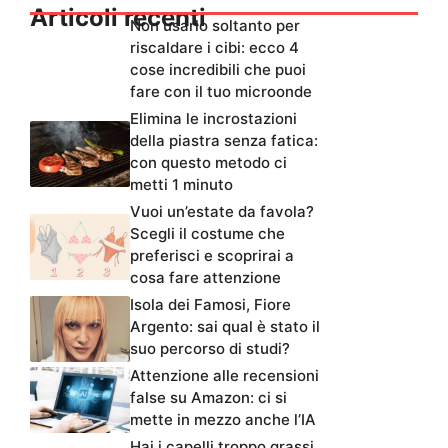
Articoli recenti
Non usarlo soltanto per
riscaldare i cibi: ecco 4
cose incredibili che puoi
fare con il tuo microonde
Elimina le incrostazioni
della piastra senza fatica:
con questo metodo ci
metti 1 minuto
Vuoi un’estate da favola?
Scegli il costume che
preferisci e scoprirai a
cosa fare attenzione
Isola dei Famosi, Fiore
Argento: sai qual è stato il
suo percorso di studi?
Attenzione alle recensioni
false su Amazon: ci si
mette in mezzo anche l’IA
Hai i capelli troppo grassi