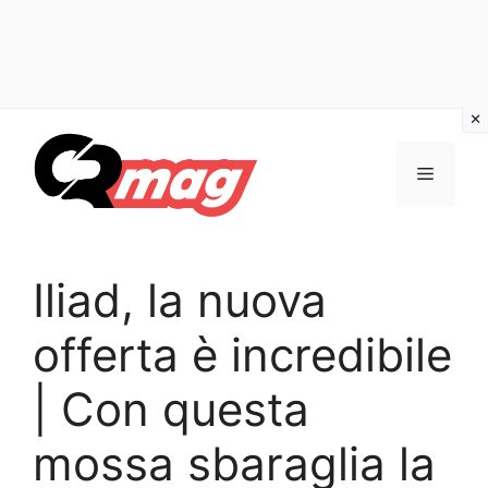
Vai
al
Menu
contenuto
Iliad, la nuova
offerta è incredibile
| Con questa
mossa sbaraglia la