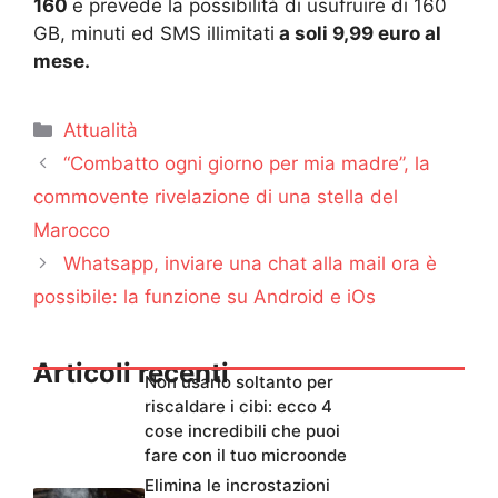
160
e prevede la possibilità di usufruire di 160
GB, minuti ed SMS illimitati
a soli 9,99 euro al
mese.
Categorie
Attualità
“Combatto ogni giorno per mia madre”, la
commovente rivelazione di una stella del
Marocco
Whatsapp, inviare una chat alla mail ora è
possibile: la funzione su Android e iOs
Articoli recenti
Non usarlo soltanto per
riscaldare i cibi: ecco 4
cose incredibili che puoi
fare con il tuo microonde
Elimina le incrostazioni