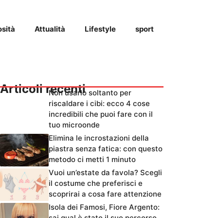
osità
Attualità
Lifestyle
sport
Articoli recenti
Non usarlo soltanto per
riscaldare i cibi: ecco 4 cose
incredibili che puoi fare con il
tuo microonde
Elimina le incrostazioni della
piastra senza fatica: con questo
metodo ci metti 1 minuto
Vuoi un’estate da favola? Scegli
il costume che preferisci e
scoprirai a cosa fare attenzione
Isola dei Famosi, Fiore Argento:
sai qual è stato il suo percorso