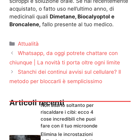
sciroppi e soluzione orale. Se hai recentemente
acquistato, o fatto uso nell’ultimo anno, di
medicinali quali
Dimetane, Biocalyoptol e
Broncalene,
fallo presente al tuo medico.
Categorie
Attualità
Whatsapp, da oggi potrete chattare con
chiunque | La novità ti porta oltre ogni limite
Stanchi dei continui avvisi sul cellulare? Il
metodo per bloccarli è semplicissimo
Articoli recenti
Non usarlo soltanto per
riscaldare i cibi: ecco 4
cose incredibili che puoi
fare con il tuo microonde
Elimina le incrostazioni