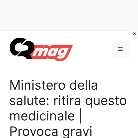
Vai
al
Menu
contenuto
Ministero della
salute: ritira questo
medicinale |
Provoca gravi