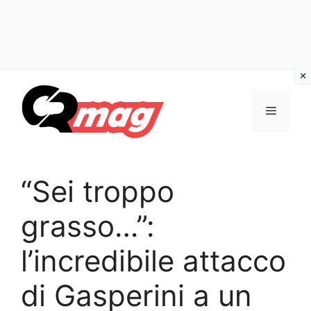
Vai
al
Menu
contenuto
“Sei troppo
grasso…”:
l’incredibile attacco
di Gasperini a un