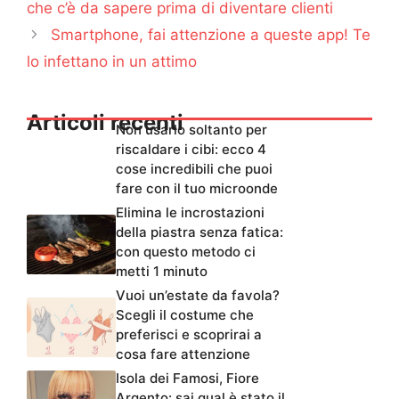
che c’è da sapere prima di diventare clienti
Smartphone, fai attenzione a queste app! Te
lo infettano in un attimo
Articoli recenti
Non usarlo soltanto per
riscaldare i cibi: ecco 4
cose incredibili che puoi
fare con il tuo microonde
Elimina le incrostazioni
della piastra senza fatica:
con questo metodo ci
metti 1 minuto
Vuoi un’estate da favola?
Scegli il costume che
preferisci e scoprirai a
cosa fare attenzione
Isola dei Famosi, Fiore
Argento: sai qual è stato il