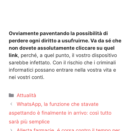
Ovviamente paventando la possibilità di
perdere ogni diritto a usufruirne. Va da sé che
non dovete assolutamente cliccare su quel
link
, perché, a quel punto, il vostro dispositivo
sarebbe infettato. Con il rischio che i criminali
informatici possano entrare nella vostra vita e
nei vostri conti.
Categorie
Attualità
WhatsApp, la funzione che stavate
aspettando è finalmente in arrivo: così tutto
sarà più semplice
Allerta farmacie, é corsa contro il tempo per