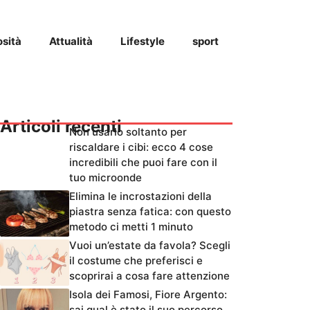
osità
Attualità
Lifestyle
sport
Articoli recenti
Non usarlo soltanto per
riscaldare i cibi: ecco 4 cose
incredibili che puoi fare con il
tuo microonde
Elimina le incrostazioni della
piastra senza fatica: con questo
metodo ci metti 1 minuto
Vuoi un’estate da favola? Scegli
il costume che preferisci e
scoprirai a cosa fare attenzione
Isola dei Famosi, Fiore Argento:
sai qual è stato il suo percorso