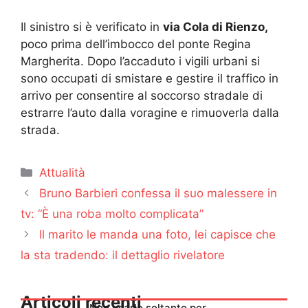
Il sinistro si è verificato in
via Cola di Rienzo,
poco prima dell’imbocco del ponte Regina
Margherita. Dopo l’accaduto i vigili urbani si
sono occupati di smistare e gestire il traffico in
arrivo per consentire al soccorso stradale di
estrarre l’auto dalla voragine e rimuoverla dalla
strada.
Categorie
Attualità
Bruno Barbieri confessa il suo malessere in
tv: “È una roba molto complicata”
Il marito le manda una foto, lei capisce che
la sta tradendo: il dettaglio rivelatore
Articoli recenti
Non usarlo soltanto per