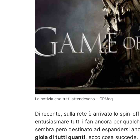
La notizia che tutti attendevano – CRMag
Di recente, sulla rete è arrivato lo spin-of
entusiasmare tutti i fan ancora per qualc
sembra però destinato ad espandersi anco
gioia di tutti quanti
, ecco cosa succede.