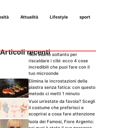
osità
Attualità
Lifestyle
sport
Articoli recenti
Non usarlo soltanto per
riscaldare i cibi: ecco 4 cose
incredibili che puoi fare con il
tuo microonde
Elimina le incrostazioni della
piastra senza fatica: con questo
metodo ci metti 1 minuto
Vuoi un’estate da favola? Scegli
il costume che preferisci e
scoprirai a cosa fare attenzione
Isola dei Famosi, Fiore Argento:
sai qual è stato il suo percorso