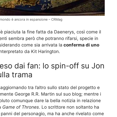
il mondo è ancora in espansione – CRMag
n è piaciuta la fine fatta da Daenerys, così come il
nti sembra però che potranno rifarsi, specie in
siderando come sia arrivata la
conferma di uno
nterpretato da Kit Harington.
eso dai fan: lo spin-off su Jon
ulla trama
i, aggiornando tra l’altro sullo stato del progetto e
tamente George R.R. Martin sul suo blog; mentre i
 voluto comunque dare la bella notizia in relazione
a
Game of Thrones
. Lo scrittore non soltanto ha
 panni del personagio, ma ha anche rivelato come