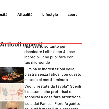
osità
Attualità
Lifestyle
sport
Articoli recenti
Non usarlo soltanto per
riscaldare i cibi: ecco 4 cose
incredibili che puoi fare con il
tuo microonde
Elimina le incrostazioni della
piastra senza fatica: con questo
metodo ci metti 1 minuto
Vuoi un’estate da favola? Scegli
il costume che preferisci e
scoprirai a cosa fare attenzione
Isola dei Famosi, Fiore Argento:
sai qual è stato il suo percorso