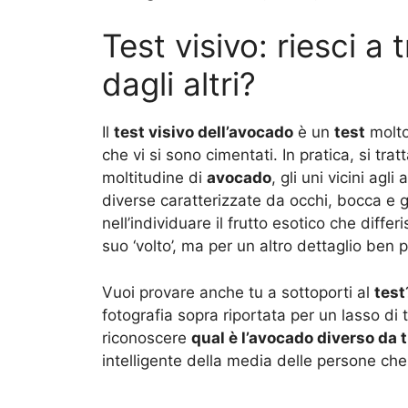
Test visivo: riesci a
dagli altri?
Il
test visivo dell’avocado
è un
test
molto
che vi si sono cimentati. In pratica, si tr
moltitudine di
avocado
, gli uni vicini agl
diverse caratterizzate da occhi, bocca e go
nell’individuare il frutto esotico che differ
suo ‘volto’, ma per un altro dettaglio ben p
Vuoi provare anche tu a sottoporti al
test
fotografia sopra riportata per un lasso di
riconoscere
qual è l’avocado diverso da tut
intelligente della media delle persone ch