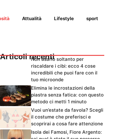
osità
Attualità
Lifestyle
sport
Articoli recenti
Non usarlo soltanto per
riscaldare i cibi: ecco 4 cose
incredibili che puoi fare con il
tuo microonde
Elimina le incrostazioni della
piastra senza fatica: con questo
metodo ci metti 1 minuto
Vuoi un’estate da favola? Scegli
il costume che preferisci e
scoprirai a cosa fare attenzione
Isola dei Famosi, Fiore Argento:
sai qual è stato il suo percorso