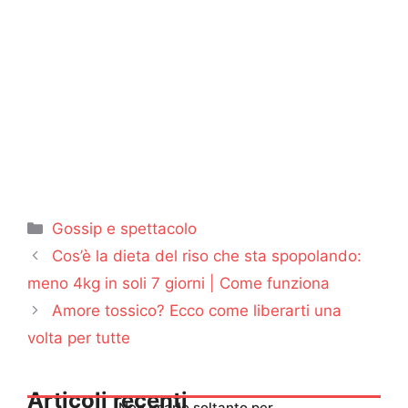
Categorie
Gossip e spettacolo
Cos’è la dieta del riso che sta spopolando:
meno 4kg in soli 7 giorni | Come funziona
Amore tossico? Ecco come liberarti una
volta per tutte
Articoli recenti
Non usarlo soltanto per