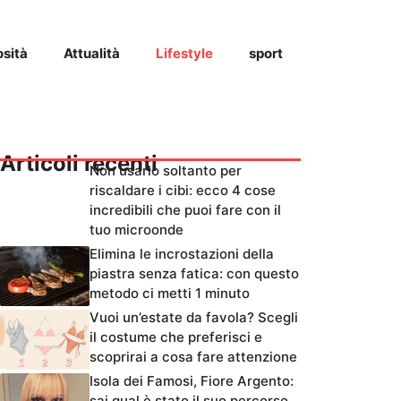
osità
Attualità
Lifestyle
sport
Articoli recenti
Non usarlo soltanto per
riscaldare i cibi: ecco 4 cose
incredibili che puoi fare con il
tuo microonde
Elimina le incrostazioni della
piastra senza fatica: con questo
metodo ci metti 1 minuto
Vuoi un’estate da favola? Scegli
il costume che preferisci e
scoprirai a cosa fare attenzione
Isola dei Famosi, Fiore Argento:
sai qual è stato il suo percorso