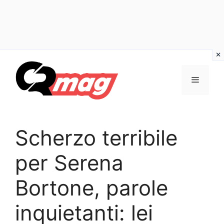
Vai
al
Menu
contenuto
Scherzo terribile
per Serena
Bortone, parole
inquietanti: lei