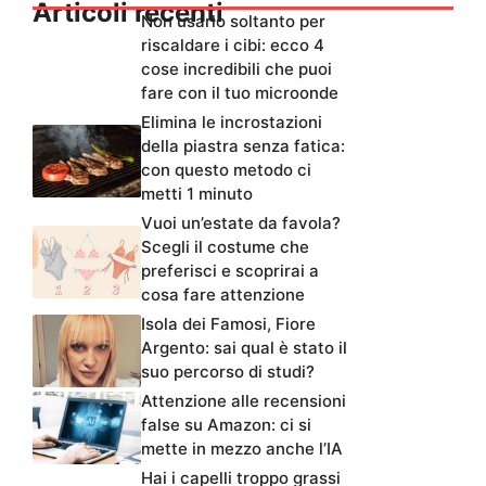
Articoli recenti
Non usarlo soltanto per
riscaldare i cibi: ecco 4
cose incredibili che puoi
fare con il tuo microonde
Elimina le incrostazioni
della piastra senza fatica:
con questo metodo ci
metti 1 minuto
Vuoi un’estate da favola?
Scegli il costume che
preferisci e scoprirai a
cosa fare attenzione
Isola dei Famosi, Fiore
Argento: sai qual è stato il
suo percorso di studi?
Attenzione alle recensioni
false su Amazon: ci si
mette in mezzo anche l’IA
Hai i capelli troppo grassi