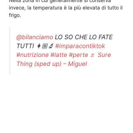
Nella zona in cui generalmente si conserva
invece, la temperatura è la più elevata di tutto il
frigo.
@bilanciamo
LO SO CHE LO FATE
TUTTI 👩🏼‍🔬
#imparacontiktok
#nutrizione
#latte
#perte
♬ Sure
Thing (sped up) – Miguel