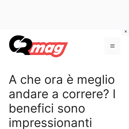
Vai
al
Menu
contenuto
A che ora è meglio
andare a correre? I
benefici sono
impressionanti