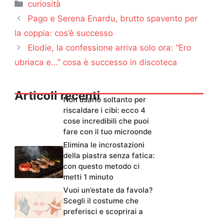
Categorie
curiosità
Pago e Serena Enardu, brutto spavento per
la coppia: cos’è successo
Elodie, la confessione arriva solo ora: “Ero
ubriaca e…” cosa è successo in discoteca
Articoli recenti
Non usarlo soltanto per
riscaldare i cibi: ecco 4
cose incredibili che puoi
fare con il tuo microonde
Elimina le incrostazioni
della piastra senza fatica:
con questo metodo ci
metti 1 minuto
Vuoi un’estate da favola?
Scegli il costume che
preferisci e scoprirai a