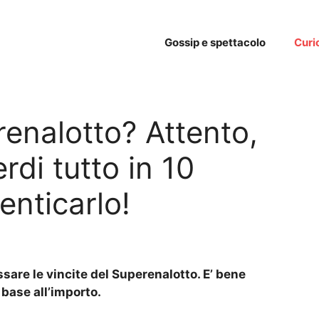
Gossip e spettacolo
Curi
renalotto? Attento,
rdi tutto in 10
enticarlo!
sare le vincite del Superenalotto. E’ bene
 base all’importo.