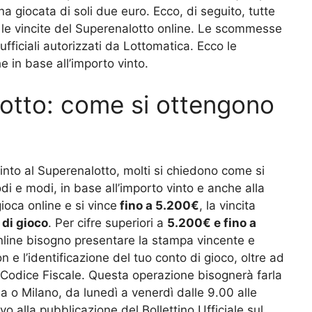
a giocata di soli due euro. Ecco, di seguito, tutte
 le vincite del Superenalotto online. Le scommesse
fficiali autorizzati da Lottomatica. Ecco le
 in base all’importo vinto.
lotto: come si ottengono
vinto al Superenalotto, molti si chiedono come si
di e modi, in base all’importo vinto e anche alla
ioca online e si vince
fino a 5.200€
, la vincita
 di gioco
. Per cifre superiori a
5.200€ e fino a
online bisogno presentare la stampa vincente e
n e l’identificazione del tuo conto di gioco, oltre ad
 Codice Fiscale. Questa operazione bisognerà farla
ma o Milano, da lunedì a venerdì dalle 9.00 alle
vo alla pubblicazione del Bollettino Ufficiale sul