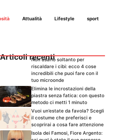
osità
Attualità
Lifestyle
sport
Articoli recenti
Non usarlo soltanto per
riscaldare i cibi: ecco 4 cose
incredibili che puoi fare con il
tuo microonde
Elimina le incrostazioni della
piastra senza fatica: con questo
metodo ci metti 1 minuto
Vuoi un’estate da favola? Scegli
il costume che preferisci e
scoprirai a cosa fare attenzione
Isola dei Famosi, Fiore Argento:
sai qual è stato il suo percorso