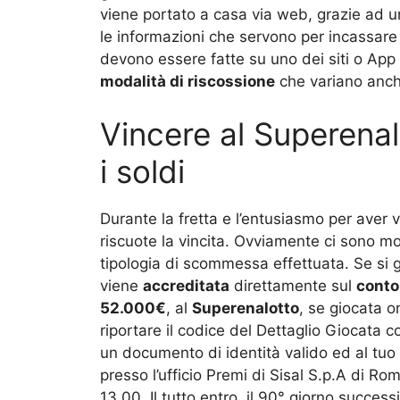
viene portato a casa via web, grazie ad un
le informazioni che servono per incassare
devono essere fatte su uno dei siti o App u
modalità di riscossione
che variano anche
Vincere al Superena
i soldi
Durante la fretta e l’entusiasmo per aver 
riscuote la vincita. Ovviamente ci sono mo
tipologia di scommessa effettuata. Se si g
viene
accreditata
direttamente sul
conto
52.000€
, al
Superenalotto
, se giocata 
riportare il codice del Dettaglio Giocata co
un documento di identità valido ed al tuo
presso l’ufficio Premi di Sisal S.p.A di Ro
13.00. Il tutto entro il 90° giorno successi