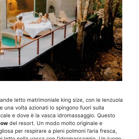
grande letto matrimoniale king size, con le lenzuola
e una volta azionati lo spingono fuori sulla
opicale e dove è la vasca idromassaggio. Questo
low
del resort. Un modo molto originale e
liosa per respirare a pieni polmoni l’aria fresca,
al letto nella vasca con l’idromassaggio. Un luogo