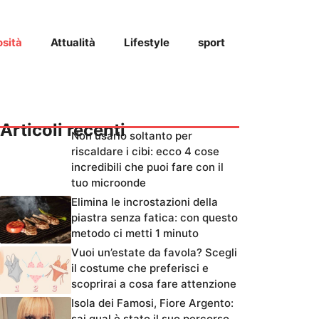
osità
Attualità
Lifestyle
sport
Articoli recenti
Non usarlo soltanto per
riscaldare i cibi: ecco 4 cose
incredibili che puoi fare con il
tuo microonde
Elimina le incrostazioni della
piastra senza fatica: con questo
metodo ci metti 1 minuto
Vuoi un’estate da favola? Scegli
il costume che preferisci e
scoprirai a cosa fare attenzione
Isola dei Famosi, Fiore Argento:
sai qual è stato il suo percorso