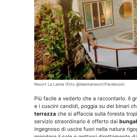
Resort La Lanna (Foto @lalannaresort/Facebook)
Più facile a vederlo che a raccontarlo. Il 
e i cuscini candidi, poggia su dei binari ch
terrazza
che si affaccia sulla foresta tr
servizio straordinario è offerto dai
bunga
ingegnoso di uscire fuori nella natura rigog
prendere il sole e gettarsi direttamente d