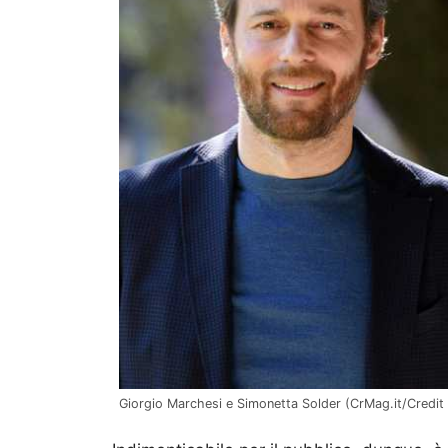
Giorgio Marchesi e Simonetta Solder (CrMag.it/Credit