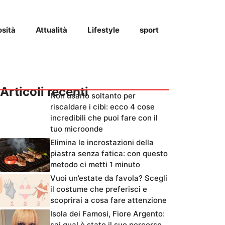
osità
Attualità
Lifestyle
sport
Articoli recenti
Non usarlo soltanto per
riscaldare i cibi: ecco 4 cose
incredibili che puoi fare con il
tuo microonde
Elimina le incrostazioni della
piastra senza fatica: con questo
metodo ci metti 1 minuto
Vuoi un’estate da favola? Scegli
il costume che preferisci e
scoprirai a cosa fare attenzione
Isola dei Famosi, Fiore Argento:
sai qual è stato il suo percorso