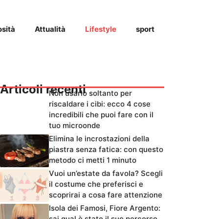
osità
Attualità
Lifestyle
sport
Articoli recenti
Non usarlo soltanto per
riscaldare i cibi: ecco 4 cose
incredibili che puoi fare con il
tuo microonde
Elimina le incrostazioni della
piastra senza fatica: con questo
metodo ci metti 1 minuto
Vuoi un’estate da favola? Scegli
il costume che preferisci e
scoprirai a cosa fare attenzione
Isola dei Famosi, Fiore Argento:
sai qual è stato il suo percorso