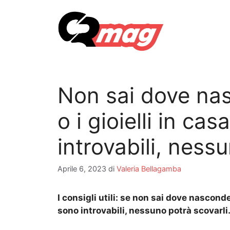
Vai
al
contenuto
Non sai dove nas
o i gioielli in ca
introvabili, ness
Aprile 6, 2023
di
Valeria Bellagamba
I consigli utili: se non sai dove nasconder
sono introvabili, nessuno potrà scovarli