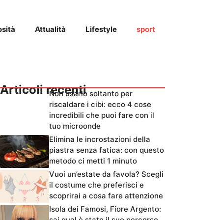
osità
Attualità
Lifestyle
sport
Articoli recenti
Non usarlo soltanto per
riscaldare i cibi: ecco 4 cose
incredibili che puoi fare con il
tuo microonde
Elimina le incrostazioni della
piastra senza fatica: con questo
metodo ci metti 1 minuto
Vuoi un’estate da favola? Scegli
il costume che preferisci e
scoprirai a cosa fare attenzione
Isola dei Famosi, Fiore Argento:
sai qual è stato il suo percorso