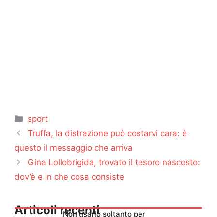
Categorie
sport
Truffa, la distrazione può costarvi cara: è
questo il messaggio che arriva
Gina Lollobrigida, trovato il tesoro nascosto:
dov’è e in che cosa consiste
Articoli recenti
Non usarlo soltanto per