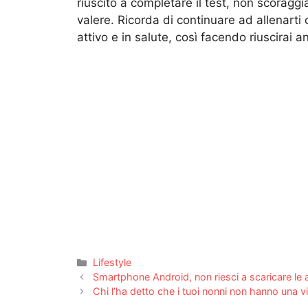
riuscito a completare il test, non scoraggiar
valere. Ricorda di continuare ad allenarti
attivo e in salute, così facendo riuscirai 
Categorie
Lifestyle
Smartphone Android, non riesci a scaricare le 
Chi l’ha detto che i tuoi nonni non hanno una v