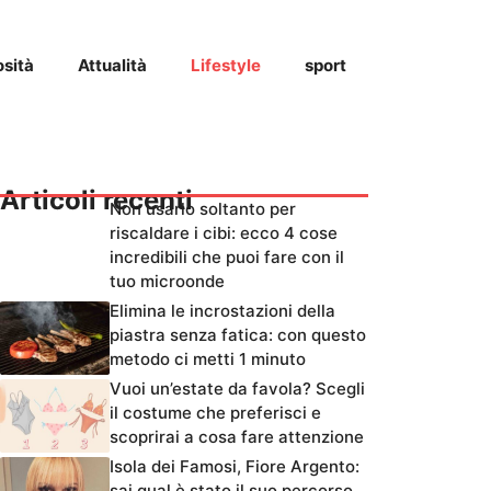
osità
Attualità
Lifestyle
sport
Articoli recenti
Non usarlo soltanto per
riscaldare i cibi: ecco 4 cose
incredibili che puoi fare con il
tuo microonde
Elimina le incrostazioni della
piastra senza fatica: con questo
metodo ci metti 1 minuto
Vuoi un’estate da favola? Scegli
il costume che preferisci e
scoprirai a cosa fare attenzione
Isola dei Famosi, Fiore Argento:
sai qual è stato il suo percorso