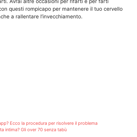
ti. Avrai altre occasioni per rifarti e per farti
 con questi rompicapo per mantenere il tuo cervello
anche a rallentare l’invecchiamento.
app? Ecco la procedura per risolvere il problema
ita intima? Gli over 70 senza tabù