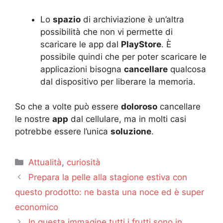
Lo
spazio
di archiviazione è un’altra
possibilità che non vi permette di
scaricare le app dal
PlayStore
. È
possibile quindi che per poter scaricare le
applicazioni bisogna
cancellare
qualcosa
dal dispositivo per liberare la memoria.
So che a volte può essere
doloroso
cancellare
le nostre
app
dal cellulare, ma in molti casi
potrebbe essere l’unica
soluzione
.
Categorie
Attualità
,
curiosità
Prepara la pelle alla stagione estiva con
questo prodotto: ne basta una noce ed è super
economico
In questa immagine tutti i frutti sono in