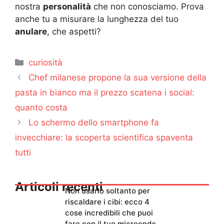
nostra
personalità
che non conosciamo. Prova
anche tu a misurare la lunghezza del tuo
anulare
, che aspetti?
Categorie
curiosità
Chef milanese propone la sua versione della
pasta in bianco ma il prezzo scatena i social:
quanto costa
Lo schermo dello smartphone fa
invecchiare: la scoperta scientifica spaventa
tutti
Articoli recenti
Non usarlo soltanto per
riscaldare i cibi: ecco 4
cose incredibili che puoi
fare con il tuo microonde