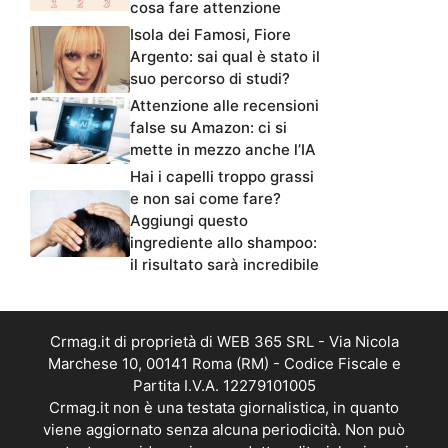
cosa fare attenzione
Isola dei Famosi, Fiore
Argento: sai qual è stato il
suo percorso di studi?
Attenzione alle recensioni
false su Amazon: ci si
mette in mezzo anche l’IA
Hai i capelli troppo grassi
e non sai come fare?
Aggiungi questo
ingrediente allo shampoo:
il risultato sarà incredibile
Crmag.it di proprietà di WEB 365 SRL - Via Nicola
Marchese 10, 00141 Roma (RM) - Codice Fiscale e
Partita I.V.A. 12279101005
Crmag.it non è una testata giornalistica, in quanto
viene aggiornato senza alcuna periodicità. Non può