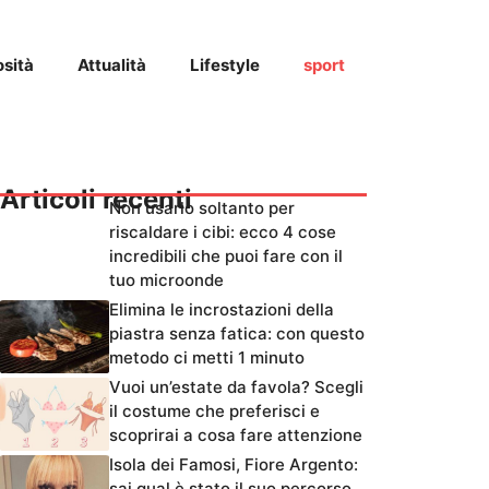
osità
Attualità
Lifestyle
sport
Articoli recenti
Non usarlo soltanto per
riscaldare i cibi: ecco 4 cose
incredibili che puoi fare con il
tuo microonde
Elimina le incrostazioni della
piastra senza fatica: con questo
metodo ci metti 1 minuto
Vuoi un’estate da favola? Scegli
il costume che preferisci e
scoprirai a cosa fare attenzione
Isola dei Famosi, Fiore Argento:
sai qual è stato il suo percorso